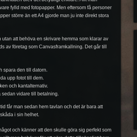
vare fylld med fotopapper. Men eftersom få personer
er större än ett A4 gjorde man ju inte direkt stora
ch utan att behöva en skrivare hemma som klarar av
uds av företag som Canvasframkallning. Det går till
 spara den till datorn.
a upp fotot till dem.
ken och kantalternativ.
 sedan vidare till betalning.
s tid får man sedan hem tavlan och det är bara att
skåda i sin helhet.
 något och känner att den skulle göra sig perfekt som