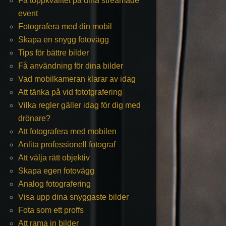
Få toppkvalitet på dina streamade
event
Fotografera med din mobil
Skapa en snygg fotovägg
Tips för bättre bilder
Få användning för dina bilder
Vad mobilkameran klarar av idag
Att tänka på vid fototgrafering
Vilka regler gäller idag för dig med
drönare?
Att fotografera med mobilen
Anlita professionell fotograf
Att välja rätt objektiv
Skapa egen fotovägg
Analog fotografering
Visa upp dina snyggaste bilder
Fota som ett proffs
Att rama in bilder