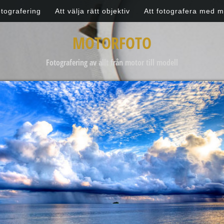
otografering
Att välja rätt objektiv
Att fotografera med m
MOTORFOTO
Fotografering av allt från motor till modell