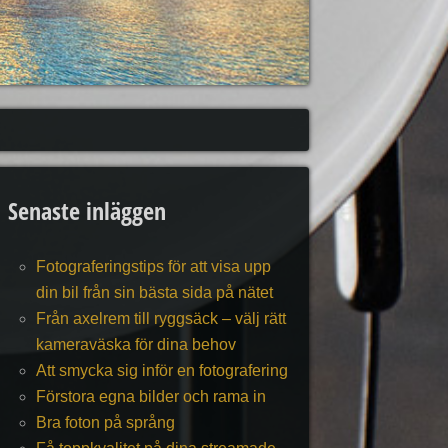
Senaste inläggen
Fotograferingstips för att visa upp
din bil från sin bästa sida på nätet
Från axelrem till ryggsäck – välj rätt
kameraväska för dina behov
Att smycka sig inför en fotografering
Förstora egna bilder och rama in
Bra foton på språng